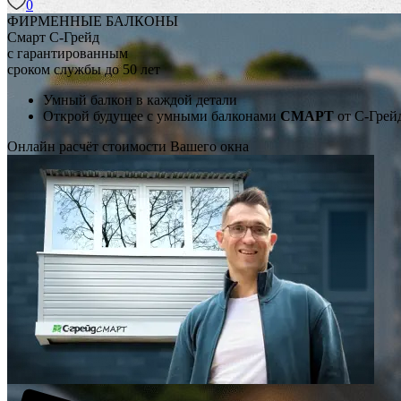
0
ФИРМЕННЫЕ БАЛКОНЫ
Смарт
С-Грейд
с гарантированным
сроком службы до 50 лет
Умный балкон в каждой детали
Открой будущее с умными балконами
СМАРТ
от С-Грей
Онлайн расчёт стоимости Вашего окна